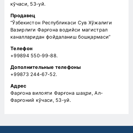
кўчаси, 53-уй.
Продавец
“Ўзбекистон Республикаси Сув Хўжалиги
Вазирлиги Фарғона водийси магистрал
каналларидан фойдаланиш бошқармаси”
Телефон
+99894 550-99-88.
Дополнительные телефоны
+99873 244-67-52.
Адрес
Фарғона вилояти Фарғона шаҳри, Ал-
Фарғоний кўчаси, 53-уй.