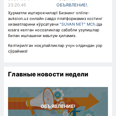
23:20:45
ОБЪЯВЛЕНИЕ!
,
Ҳурматли иштирокчилар! Бизнинг online-
auksion.uz онлайн савдо платформамиз хостинг
хизматларини кўрсатувчи
"SUVAN NET" MChJ
да
юзага келган носозликлар сабабли узулишлар
билан ишлашини маълум қиламиз.
Келтирилган ноқулайликлар учун олдиндан узр
сўраймиз!
Главные новости недели
ОБЪЯВЛЕНИЕ!