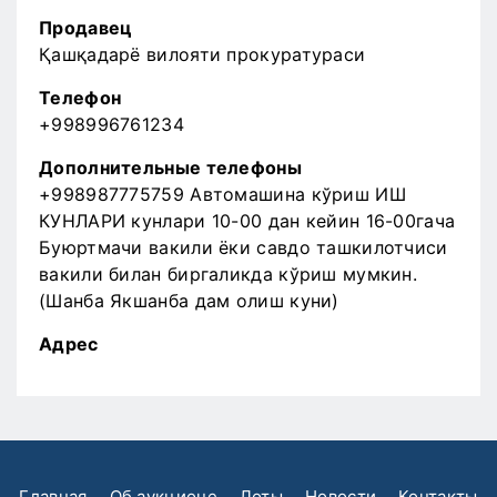
Продавец
Қашқадарё вилояти прокуратураси
Телефон
+998996761234
Дополнительные телефоны
+998987775759 Автомашина кўриш ИШ
КУНЛАРИ кунлари 10-00 дан кейин 16-00гача
Буюртмачи вакили ёки савдо ташкилотчиси
вакили билан биргаликда кўриш мумкин.
(Шанба Якшанба дам олиш куни)
Адрес
Главная
Об аукционе
Лоты
Новости
Контакты