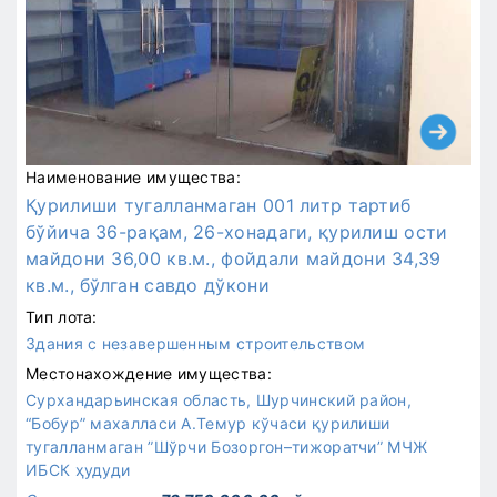
Наименование имущества:
Қурилиши тугалланмаган 001 литр тартиб
бўйича 36-рақам, 26-хонадаги, қурилиш ости
майдони 36,00 кв.м., фойдали майдони 34,39
кв.м., бўлган савдо дўкони
Тип лота:
Здания с незавершенным строительством
Местонахождение имущества:
Сурхандарьинская область, Шурчинский район,
“Бобур” махалласи А.Темур кўчаси қурилиши
тугалланмаган ”Шўрчи Бозоргон–тижоратчи” МЧЖ
ИБСК ҳудуди