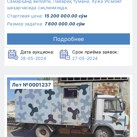
Самарқанд вилояти, Пайариқ тумани, Хўжа Исмоил
шаҳарчасида сақланмоқда.
Стартовая цена:
15 200 000.00 сўм
Размер задатка:
7 600 000.00 сўм
Подробнее
Дата аукциона:
Срок приёма заявок:
28-05-2024
27-05-2024
Лот №0001237