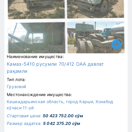
Наименование имущества:
Камаз-5410 русумли 70/412 ОAA давлат
рақамли
Тип лота:
Грузовой
Местонахождение имущества:
Кашкадарьинская область, город Карши, Хонабод
кўчаси 11-уй
Стартовая цена:
50 423 752.00 сўм
Размер задатка:
5 042 375.20 сўм