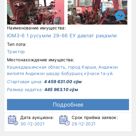
Наименование имущества:
ЮМЗ-6 1 русумли 29-66 EУ давлат рақамли
Тип лота:
Трактор
Местонахождение имущества:
Кашкадарьинская область, город Карши, Андижон
вилояти Андижон шаҳар Бобуршоҳ кўчаси 1а-уй.
Стартовая цена:
4 459 631.00 сўм
Размер задатка:
445 963.10 сўм
Подробнее
Дата аукциона:
Срок приёма заявок:
30-12-2021
29-12-2021