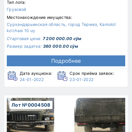
Тип лота:
Грузовой
Местонахождение имущества:
Сурхандарьинская область, город Термез, Kamolot
ko‘chasi 10 uy
Стартовая цена:
7 200 000.00 сўм
Размер задатка:
360 000.00 сўм
Подробнее
Дата аукциона:
Срок приёма заявок:
24-01-2022
23-01-2022
Лот №0004508