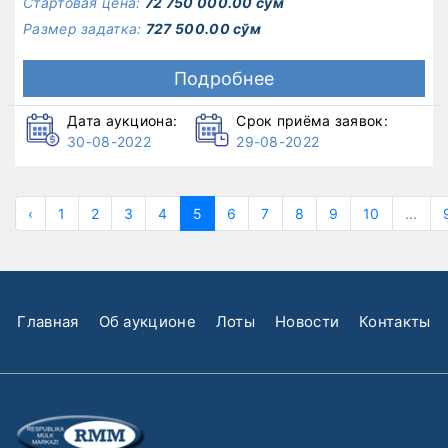
Стартовая цена:
72 750 000.00 сўм
Размер задатка:
727 500.00 сўм
Подробнее
Дата аукциона:
Срок приёма заявок:
30-08-2022
29-08-2022
‹
1
2
3
4
5
6
7
8
9
10
...
Главная
Об аукционе
Лоты
Новости
Контакты