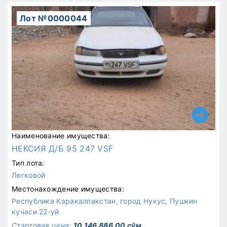
Лот №0000044
Наименование имущества:
НЕКСИЯ Д/Б 95 247 VSF
Тип лота:
Легковой
Местонахождение имущества:
Республика Каракалпакстан, город Нукус, Пушкин
кучаси 22-уй
Стартовая цена:
10 146 886.00 сўм