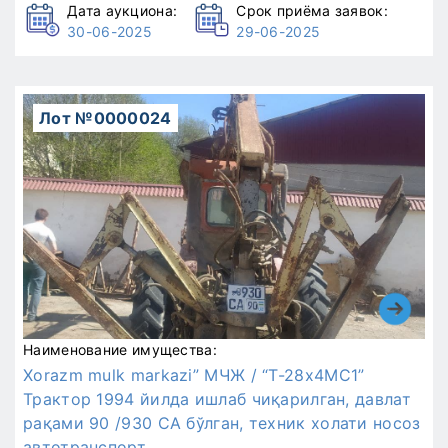
Дата аукциона:
Срок приёма заявок:
30-06-2025
29-06-2025
Лот №0000024
Наименование имущества:
Xorazm mulk markazi” МЧЖ / “Т-28х4МС1”
Трактор 1994 йилда ишлаб чиқарилган, давлат
рақами 90 /930 СA бўлган, техник холати носоз
автотранспорт