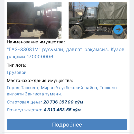
Наименование имущества:
"ГАЗ-33081М" русумли, давлат рақамсиз. Кузов
рақами 170000006
Тип лота:
Грузовой
Местонахождение имущества:
Город Ташкент, Мирзо-Улугбекский район, Тошкент
вилояти Зангиота тумани.
Стартовая цена:
28 736 357.00 сўм
Размер задатка:
4 310 453.55 сўм
Подробнее