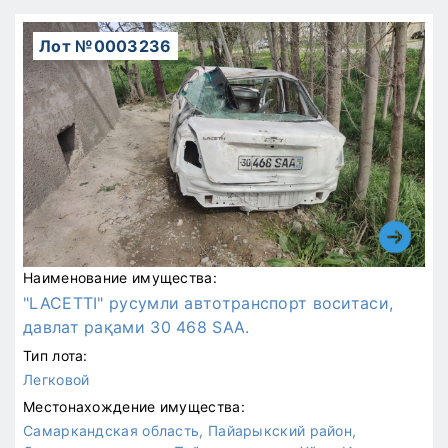
Лот №0003236
Наименование имущества:
"LACETTI" русумли автотранспорт воситаси,
давлат рақами 30 468 SAA.
Тип лота:
Легковой
Местонахождение имущества:
Самаркандская область, Пайарыкский район,