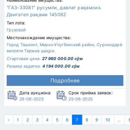
Наименование имущества:
"ГАЗ-33081" русумли, давлат рақамсиз.
Двигател рақами 145062
Тип лота:
Грузовой
Местонахождение имущества:
Город Ташкент, Мирзо-Улугбекский район, Сурхондарё
вилояти Термиз шаҳри.
Стартовая цена:
27 960 000.00 сўм
Размер задатка:
4 194 000.00 сўм
Подробнее
Дата аукциона:
Срок приёма заявок:
26-06-2025
25-06-2025
‹
1
2
3
4
5
6
7
8
9
10
...