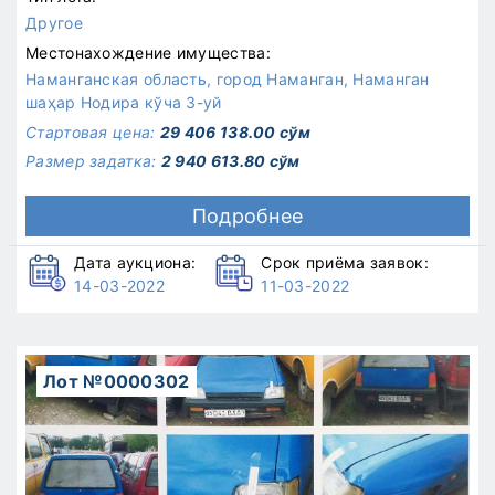
Другое
Местонахождение имущества:
Наманганская область, город Наманган, Наманган
шаҳар Нодира кўча 3-уй
Стартовая цена:
29 406 138.00 сўм
Размер задатка:
2 940 613.80 сўм
Подробнее
Дата аукциона:
Срок приёма заявок:
14-03-2022
11-03-2022
Лот №0000302