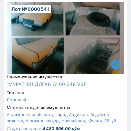
Лот №0000541
Наименование имущества:
“МУРАТ 131 ДОГАН А” 60 348 VSF
Тип лота:
Легковой
Местонахождение имущества:
Андижанская область, город Андижан, Андижон
вилояти, Андижон шаҳар, Навоий шоҳ кўчаси, 26-уй.
Стартовая цена:
4 480 996.00 сўм