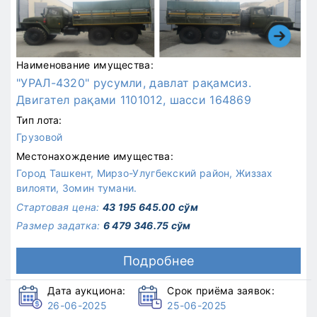
Наименование имущества:
"УРАЛ-4320" русумли, давлат рақамсиз.
Двигател рақами 1101012, шасси 164869
Тип лота:
Грузовой
Местонахождение имущества:
Город Ташкент, Мирзо-Улугбекский район, Жиззах
вилояти, Зомин тумани.
Стартовая цена:
43 195 645.00 сўм
Размер задатка:
6 479 346.75 сўм
Подробнее
Дата аукциона:
Срок приёма заявок:
26-06-2025
25-06-2025