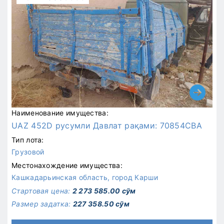
Наименование имущества:
UAZ 452D pycyмли Давлат рақами: 70854CBA
Тип лота:
Грузовой
Местонахождение имущества:
Кашкадарьинская область, город Карши
Стартовая цена:
2 273 585.00 сўм
Размер задатка:
227 358.50 сўм