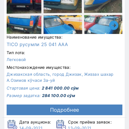
Наименование имущества:
TICO русумли 25 041 ААА
Тип лота:
Легковой
Местонахождение имущества:
Джизакская область, город Джизак, Жиззах шахар
А.Озимов кўчаси 3а-уй
Стартовая цена:
2 841 000.00 сўм
Размер задатка:
284 100.00 сўм
Подробнее
Дата аукциона:
Срок приёма заявок:
14-09-2021
13-09-2021