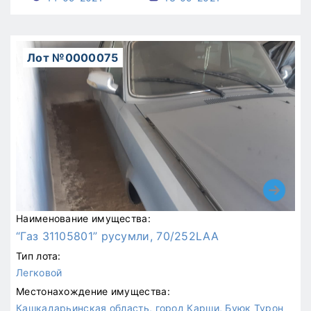
Лот №0000075
Наименование имущества:
“Газ 31105801” русумли, 70/252LAA
Тип лота:
Легковой
Местонахождение имущества:
Кашкадарьинская область, город Карши, Буюк Турон