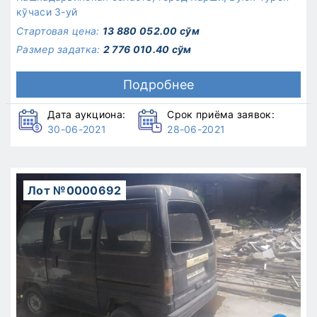
кўчаси 3-уй
Стартовая цена:
13 880 052.00 сўм
Размер задатка:
2 776 010.40 сўм
Подробнее
Дата аукциона:
Срок приёма заявок:
30-06-2021
28-06-2021
Лот №0000692