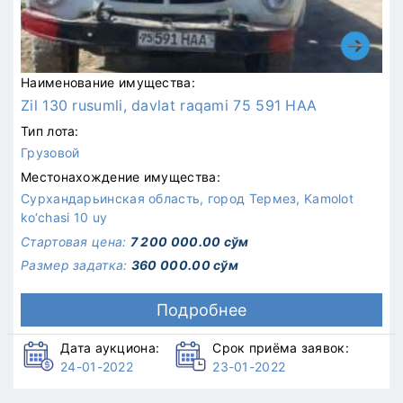
Наименование имущества:
Zil 130 rusumli, davlat raqami 75 591 HAA
Тип лота:
Грузовой
Местонахождение имущества:
Сурхандарьинская область, город Термез, Kamolot
ko‘chasi 10 uy
Стартовая цена:
7 200 000.00 сўм
Размер задатка:
360 000.00 сўм
Подробнее
Дата аукциона:
Срок приёма заявок:
24-01-2022
23-01-2022