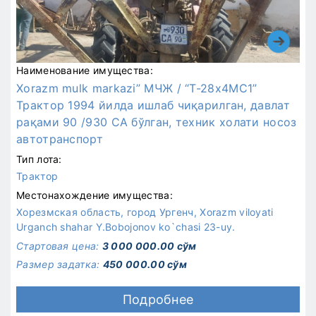
Наименование имущества:
Xorazm mulk markazi” МЧЖ / “Т-28х4МС1”
Трактор 1994 йилда ишлаб чиқарилган, давлат
рақами 90 /930 СA бўлган, техник холати носоз
автотранспорт
Тип лота:
Трактор
Местонахождение имущества:
Хорезмская область, город Ургенч, Xorazm viloyati
Urganch shahar Y.Bobojonov ko`chasi 23-uy.
Стартовая цена:
3 000 000.00 сўм
Размер задатка:
450 000.00 сўм
Подробнее