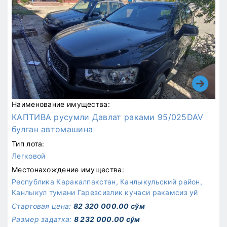
Наименование имущества:
КАПТИВА русумли Давлат раками 95/025DAV
булган автомашина
Тип лота:
Легковой
Местонахождение имущества:
Республика Каракалпакстан, Канлыкульский район,
Канлыкул тумани Гарезсизлик кучаси ракамсиз уй
Стартовая цена:
82 320 000.00 сўм
Размер задатка:
8 232 000.00 сўм