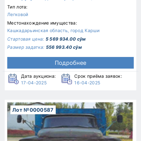
Тип лота:
Легковой
Местонахождение имущества:
Кашкадарьинская область, город Карши
Стартовая цена:
5 569 934.00 сўм
Размер задатка:
556 993.40 сўм
Подробнее
Дата аукциона:
Срок приёма заявок:
17-04-2025
16-04-2025
Лот №0000587