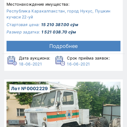
Местонахождение имущества:
Республика Каракалпакстан, город Нукус, Пушкин
кучаси 22-уй
Стартовая цена:
15 210 387.00 сўм
Размер задатка:
1 521 038.70 сўм
Подробнее
Дата аукциона:
Срок приёма заявок:
18-06-2021
16-06-2021
Лот №0002229