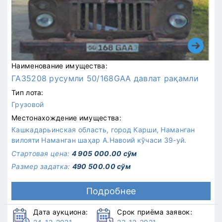
Наименование имущества:
ГАЗ5208 русумли 50/168GAA давлат рақамли
Тип лота:
Грузовой
Местонахождение имущества:
Кашкадарьинская область, город Карши, Наманган
вилояти Наманган шаҳар А.Навоий кўчаси 39-уй.
Стартовая цена:
4 905 000.00 сўм
Размер задатка:
490 500.00 сўм
Подробнее
Дата аукциона:
Срок приёма заявок: