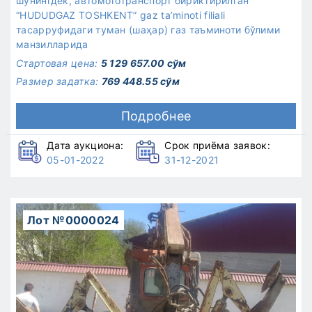
шунингдек, автомототранспорт бириктирилган
“HUDUDGAZ TOSHKENT” gaz ta’minoti filiali
тасарруфидаги туман (шаҳар) газ таъминоти бўлими
манзилларида
Стартовая цена:
5 129 657.00 сўм
Размер задатка:
769 448.55 сўм
Подробнее
Дата аукциона:
Срок приёма заявок:
05-01-2022
31-12-2021
Лот №0000024