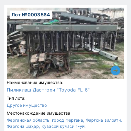
Лот №0003564
Наименование имущества:
Пиликлаш Дастгохи "Toyoda FL-6"
Тип лота:
Другое имущество
Местонахождение имущества:
Ферганская область, город Фергана, Фарғона вилояти,
Фарғона шаҳар, Қувасой кўчаси 1-уй.