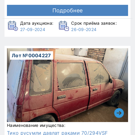
Подробнее
Дата аукциона:
Срок приёма заявок:
27-09-2024
26-09-2024
Лот №0004227
Наименование имущества:
Тико русумли давлат рақами 70/294VSF