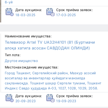
6-уй
Дата аукциона:
Срок приёма заявок:
18-03-2025
17-03-2025
Наименование имущества:
Телевизор Artel TV UA32H4101 (81 (Буртмачи
алоқа хатига асосан САВДОДАН ОЛИНДИ)
Тип лота:
Другое имущество
Местонахождение имущества:
Город Ташкент, Сергелийский район, Мазкур асосий
воситалар ва инвентарлар қуйидаги манзилда
сақланмоқда. Тошкент шаҳар Сергели тумани, Тошкент
Индекс Савдо ҳудудида А-03, 1027, 1028, 1029, 2058.
Дата аукциона:
Срок приёма заявок:
20-09-2023
19-09-2023