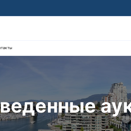
нтакты
оведенные ау