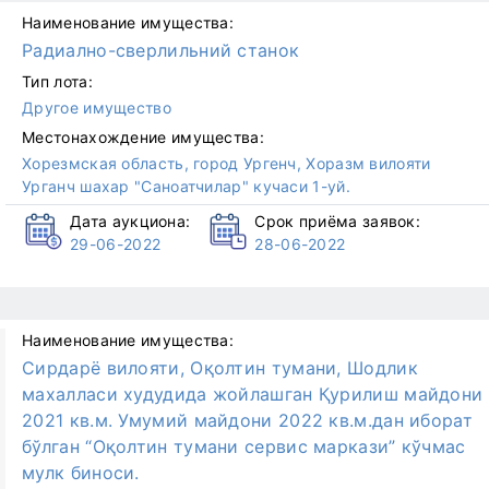
Наименование имущества:
Радиално-сверлильний станок
Тип лота:
Другое имущество
Местонахождение имущества:
Хорезмская область, город Ургенч, Хоразм вилояти
Урганч шахар "Саноатчилар" кучаси 1-уй.
Дата аукциона:
Срок приёма заявок:
29-06-2022
28-06-2022
Наименование имущества:
Сирдарё вилояти, Оқолтин тумани, Шодлик
махалласи худудида жойлашган Қурилиш майдони
2021 кв.м. Умумий майдони 2022 кв.м.дан иборат
бўлган “Оқолтин тумани сервис маркази” кўчмас
мулк биноси.