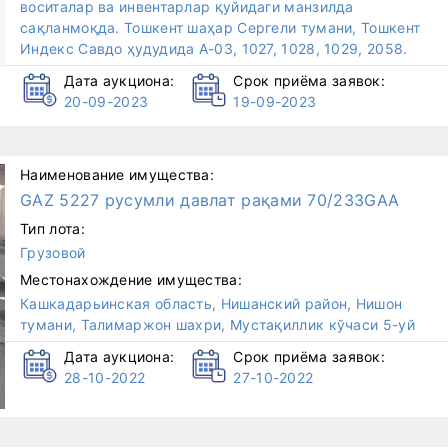
воситалар ва инвентарлар қуйидаги манзилда
сақланмоқда. Тошкент шаҳар Сергели тумани, Тошкент
Индекс Савдо ҳудудида А-03, 1027, 1028, 1029, 2058.
Дата аукциона:
Срок приёма заявок:
20-09-2023
19-09-2023
Наименование имущества:
GAZ 5227 русумли давлат рақами 70/233GAA
Тип лота:
Грузовой
Местонахождение имущества:
Кашкадарьинская область, Нишанский район, Нишон
тумани, Талимаржон шахри, Мустақиллик кўчаси 5-уй
Дата аукциона:
Срок приёма заявок:
28-10-2022
27-10-2022