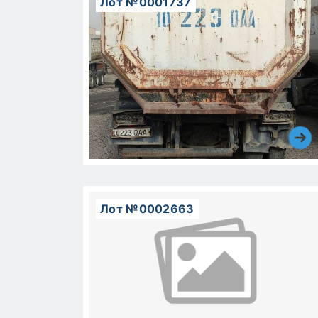
Лот №0001737
Лот №0002663