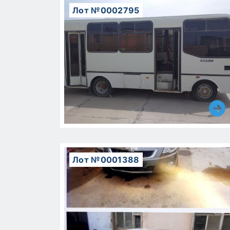
Лот №0002795
Лот №0001388