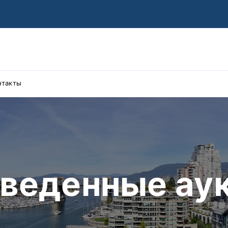
нтакты
оведенные ау